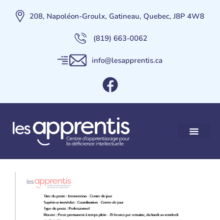
208, Napoléon-Groulx, Gatineau, Quebec, J8P 4W8
(819) 663-0062
info@lesapprentis.ca
Poste – Intervention –
Centre de jour –
Permanent à temps plein
Nos services
Maison des Apprent
Contactez-nous
Faire un Don