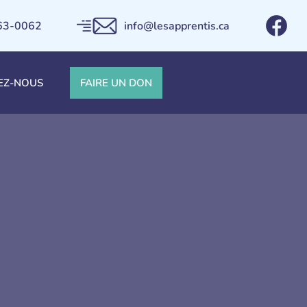
663-0062
info@lesapprentis.ca
EZ-NOUS
FAIRE UN DON