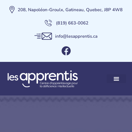
208, Napoléon-Groulx, Gatineau, Quebec, J8P 4W8
(819) 663-0062
info@lesapprentis.ca
Nos services
Maison des Apprent
Contactez-nous
Faire un Don