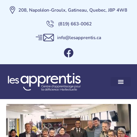
208, Napoléon-Groulx, Gatineau, Quebec, J8P 4W8
(819) 663-0062
info@lesapprentis.ca
Visite du Ministre délégué
à la santé – M. Lionel
Carmant
Nos services
Maison des Apprent
Contactez-nous
Faire un Don