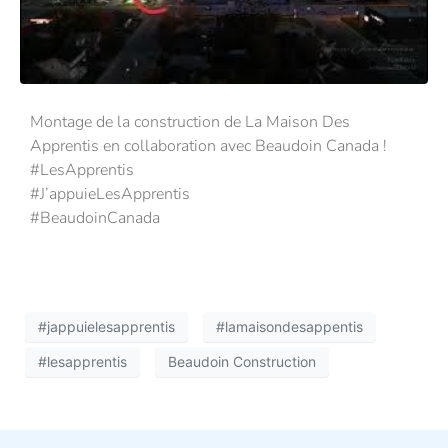
Montage de la construction de La Maison Des
Apprentis en collaboration avec Beaudoin Canada !
#LesApprentis
#J’appuieLesApprentis
#BeaudoinCanada
#jappuielesapprentis
#lamaisondesappentis
#lesapprentis
Beaudoin Construction