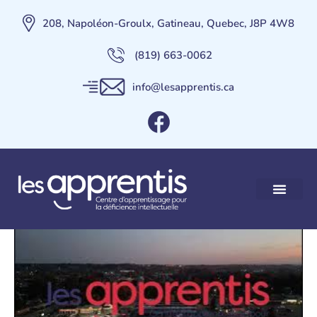
208, Napoléon-Groulx, Gatineau, Quebec, J8P 4W8
(819) 663-0062
info@lesapprentis.ca
La Construction de la
Maison Des Apprentis
Nos services
Maison des Apprent
Contactez-nous
Faire un Don