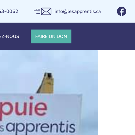
663-0062
info@lesapprentis.ca
ant avec une
EZ-NOUS
FAIRE UN DON