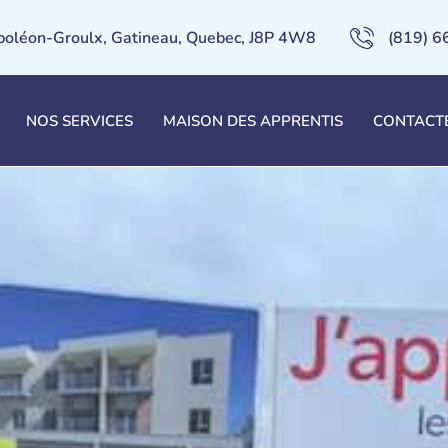
poléon-Groulx, Gatineau, Quebec, J8P 4W8
(819) 
ogements pour personnes viv
NOS SERVICES
MAISON DES APPRENTIS
CONTACT
elle à Gatineau