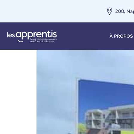
208, Na
Construction de 25 l
À PROPOS
déficience intellectu