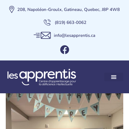
208, Napoléon-Groulx, Gatineau, Quebec, J8P 4W8
(819) 663-0062
info@lesapprentis.ca
Olympiques Spéciaux de
Turin 2025 – Bravo Audrey
Nos services
Maison des Apprent
Contactez-nous
Faire un Don