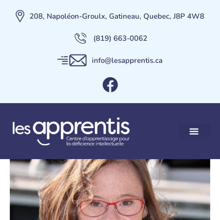
208, Napoléon-Groulx, Gatineau, Quebec, J8P 4W8
(819) 663-0062
info@lesapprentis.ca
Marie Dal Zotto
Nos services
Maison des Apprent
Contactez-nous
Faire un Don